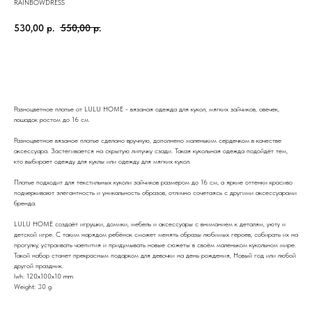
RAINBOWDRESS
530,00
р.
550,00
р.
В корзину
Разноцветное платье от LULU HOME - вязаная одежда для кукол, мягких зайчиков, овечек,
лошадок ростом до 16 см.
Разноцветное вязаное платье сделано вручную, дополнено маленьким сердечком в качестве
аксессуара. Застегивается на скрытую липучку сзади. Такая кукольная одежда подойдёт тем,
кто выбирает одежду для куклы или одежду для мягких кукол.
Платье подходит для текстильных куколи зайчиков размером до 16 см, а яркие оттенки красиво
подчеркивают элегантность и уникальность образов, отлично сочетаясь с другими аксессуарами
бренда.
LULU HOME создаёт игрушки, домики, мебель и аксессуары с вниманием к деталям, уюту и
детской игре. С таким нарядом ребёнок сможет менять образы любимых героев, собирать их на
прогулку, устраивать чаепития и придумывать новые сюжеты в своём маленьком кукольном мире.
Такой набор станет прекрасным подарком для девочки на день рождения, Новый год или любой
другой праздник.
lwh: 120x100x10 mm
Weight: 30 g