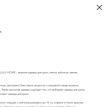
и
LULU HOME - вязаная одежда для кукол, мягких зайчиков, овечек,
учную, дополнено блестящим акцентом и нашивкой в виде вишенок.
. Такая кукольная одежда подойдёт тем, кто выбирает одежду для куклы,
мплект одежды для кукол.
 мини-игрушек и зайчиков размером до 16 см, а яркие оттенки красиво
ть образов, отлично сочетаясь с другими аксессуарами бренда.