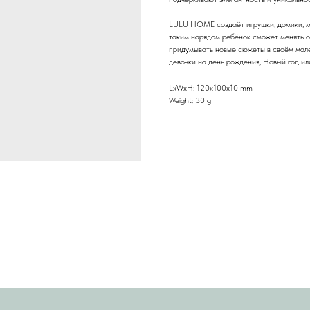
LULU HOME создаёт игрушки, домики, ме
таким нарядом ребёнок сможет менять об
придумывать новые сюжеты в своём мале
девочки на день рождения, Новый год ил
LxWxH: 120x100x10 mm
Weight: 30 g