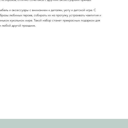
бель и аксессуары с вниманием к деталям, уюту и детской игре. С
разы любимых героев, собирать их на прогулку, устраивать чаепития и
ньком кукольном мире. Такой набор станет прекрасным подарком для
и любой другой праздник.