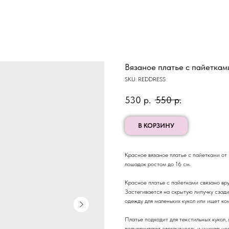
Вязаное платье с пайеткам
SKU:
REDDRESS
530
р.
550
р.
В КОРЗИНУ
Красное вязаное платье с пайетками от 
лошадок ростом до 16 см.
Красное платье с пайетками связано вр
Застегивается на скрытую липучку сзади
одежду для маленьких кукол или ищет ко
Платье подходит для текстильных кукол,
подчеркивают элегантность и уникальнос