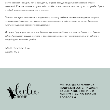
Бетти обожает наводить уют и рукоделие, а Фред всегда придумывает веселые игры с
малышкой. Каждая мягкая игрушка зайка удобно помещается в детские ручки. Их удобно брать
с собой в гости, на прогулку или в поездку.
Одежда для кукол снимается и надевается, поэтому ребёнок сможет переодевать игрушки,
развивать воображение, мелкую моторику и придумывать собственные истории. Куклы для
кукольного домика обожают переодеваться!
Игрушки Лулу хоум становятся любимыми друзьями ребёнка, которых удобно всегда брать с
собой. Они дарят ощущение уюта и безопасности, помогают успокаиваться, учат заботе и
каждый день приносят улыбку.
LxWxH: 150x130x40 mm
Weight: 100 g
МЫ ВСЕГДА СТРЕМИМСЯ
ПОДРУЖИТЬСЯ С НАШИМИ
КЛИЕНТАМИ, ЗВОНИТЕ И
ПИШИТЕ НАМ ПО ЛЮБЫМ
ВОПРОСАМ.