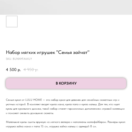
Набор мягких игрушек "Семья зайчат"
SKU:
BUNNYFAMILY
4 500
р.
4 950
р.
В КОРЗИНУ
Семья кукол от LULU HOME — это набор кукол для девочек для семейных сюжетных игр и
уютных историй. В комплект входят кукла мама, кукла папа и кукла малыш. Для тех, кто ищет
куклы для кукольного домика, такой набор станет гармоничным дополнением игровой коллекции
и поможет оживить домашние сюжеты.
Маленькие куклы сшиты вручную из мягкого велюра и наполнены холлофайбером. Размеры кукол:
игрушка зайка мама и папа 15 см, игрушка зайка малыш с одеждой 8 см.