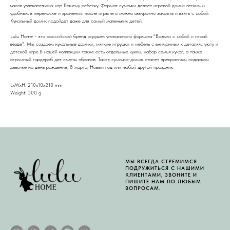
часов увлекательных игр Вашему ребенку. Формат сумочки делает игровой домик легким и
удобным в переноске и хранении: после игры его можно аккуратно закрыть и взять с собой.
Кукольный домик подойдет даже для самый маленьких детей.
Lulu Home - это российский бренд игрушек уникального формата "Возьми с собой и играй
везде". Мы создаём кукольные домики, мягкие игрушки и мебель с вниманием к деталям, уюту и
детской игре.В нашей коллекции также есть отдельные куклы, набор семья кукол, а также
огромный гардероб для смены образов. Такая сумочка-домик станет прекрасным подарком
девочке на день рождения, 8 марта, Новый год или любой другой праздник.
LxWxH: 210x10x210 mm
Weight: 300 g
МЫ ВСЕГДА СТРЕМИМСЯ
ПОДРУЖИТЬСЯ С НАШИМИ
КЛИЕНТАМИ, ЗВОНИТЕ И
ПИШИТЕ НАМ ПО ЛЮБЫМ
ВОПРОСАМ.