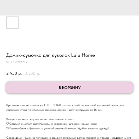
Домик-сумочка для куколок Lulu Home
SKU:
GRAYBAG
2 950
р.
3 250
р.
В КОРЗИНУ
Кукольная сумочка-домик от LULU HOME - компактный переносной кукольный домик для
маленьких кукол, текстильных зайчиков, овечек и других игрушек до 16 см.
Внутри сумочки сразу несколько текстильных комнат:
🤍Спальня с милым светильником и кроватками для всей семьи кукол
🤍Гардеробная с фатином и упругой резинкой внутри. Удобно хранить одежду!
Серая домик-сумочка полноценно заменит кукольный домик, украсит интерьер и подарит много