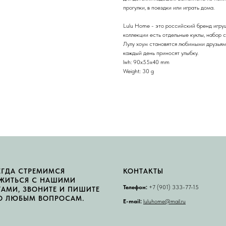
прогулки, в поездки или играть дома.
Lulu Home - это российский бренд игруш
коллекции есть отдельные куклы, набор 
Лулу хоум становятся любимыми друзьям
каждый день приносят улыбку.
lwh: 90x55x40 mm
Weight: 30 g
ЕГДА СТРЕМИМСЯ
КОНТАКТЫ
ЖИТЬСЯ С НАШИМИ
Телефон:
+7 (901) 333-77-15
ТАМИ, ЗВОНИТЕ И ПИШИТЕ
О ЛЮБЫМ ВОПРОСАМ.
E-mail:
luluhome@mail.ru