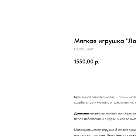
Мягкая игрушка "Л
HORSEBABY
1550,00
р.
В корзину
Крошечная лошадка малыш - самый мале
колыбельные и мечтать о приключениях, 
Дополнительно
вы можете приобрести
перед добавлением в корзину или во вкл
Маленькая мягкая игрушка 8 см для сюж
для детских ладошек. Выполнена из нежн