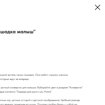
ошадка малыш"
нький житель семьи лошадок. Она любит слушать мамины
которые ждут ее впереди.
 уютный конвертик для малыша. Выбирайте цвет в разделе "Конвертик"
адке каталога "Одежда для кукол Lulu Home"
етных игр, уютных историй и детского воображения. Удобный размер
ого велюра, приятная на ощупь. Лошадку удобно брать с собой на