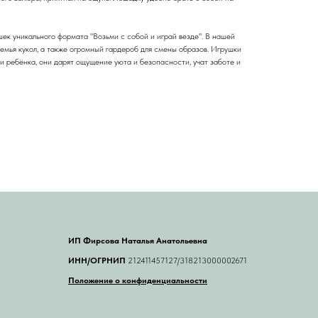
ек уникального формата "Возьми с собой и играй везде". В нашей
семья кукол, а также огромный гардероб для смены образов. Игрушки
и ребёнка, они дарят ощущение уюта и безопасности, учат заботе и
ИП Фирсова Наталья Анатольевна
ИНН/ОГРНИП
212411457127/318213000002671
Положение о конфиденциальности