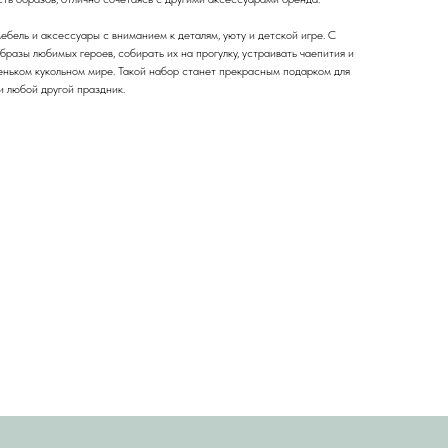
бель и аксессуары с вниманием к деталям, уюту и детской игре. С
разы любимых героев, собирать их на прогулку, устраивать чаепития и
ньком кукольном мире. Такой набор станет прекрасным подарком для
и любой другой праздник.