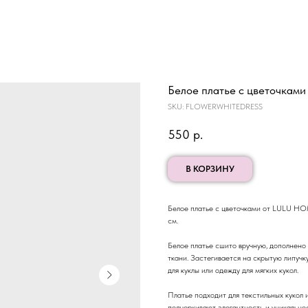
Белое платье с цветочками
SKU:
FLOWERWHITEDRESS
550
р.
В КОРЗИНУ
Белое платье с цветочками от LULU HOME
см.
Белое платье сшито вручную, дополнено 
ткани. Застегивается на скрытую липучк
для куклы или одежду для мягких кукол.
Платье подходит для текстильных кукол 
подчеркивают элегантность и уникальнос