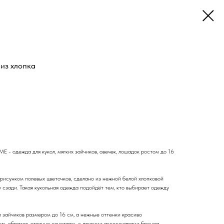
 из хлопка
 - одежда для кукол, мягких зайчиков, овечек, лошадок ростом до 16
рисунком полевых цветочков, сделано из нежной белой хлопковой
у сзади. Такая кукольная одежда подойдёт тем, кто выбирает одежду
и зайчиков размером до 16 см, а нежные оттенки красиво
ть образов, отлично сочетаясь с другими аксессуарами бренда.