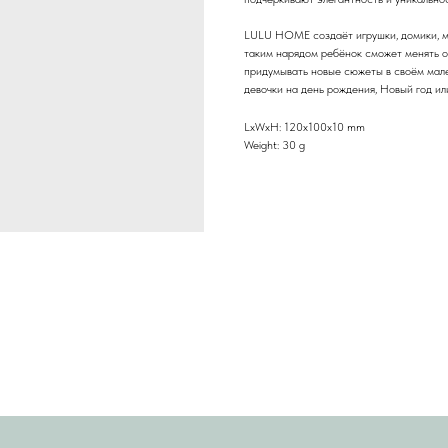
LULU HOME создаёт игрушки, домики, ме
таким нарядом ребёнок сможет менять об
придумывать новые сюжеты в своём мале
девочки на день рождения, Новый год ил
LxWxH: 120x100x10 mm
Weight: 30 g