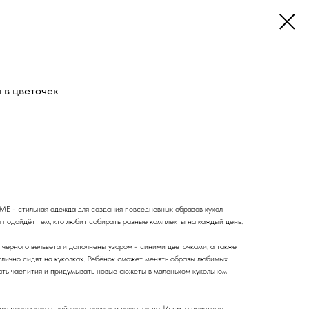
 в цветочек
E - стильная одежда для создания повседневных образов кукол
а подойдёт тем, кто любит собирать разные комплекты на каждый день.
черного вельвета и дополнены узором - синими цветочками, а также
тлично сидят на куколках. Ребёнок сможет менять образы любимых
ивать чаепития и придумывать новые сюжеты в маленьком кукольном
 мягких кукол, зайчиков, овечек и лошадок до 16 см, а приятные