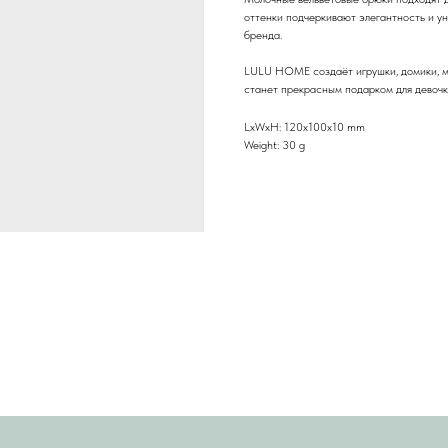
оттенки подчеркивают элегантность и ун
бренда.
LULU HOME создаёт игрушки, домики, ме
станет прекрасным подарком для девочк
LxWxH: 120x100x10 mm
Weight: 30 g