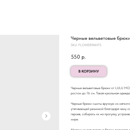
Черные вельветовые брюки
SKU:
FLOWERPANTS
550
р.
В КОРЗИНУ
Черные вельветовые брюки от LULU HOM
ростом до 16 см. Такая кукольная одежд
Черные брюки сшиты вручную из мягкого 
утягивающей резинкой благодаря чему о
героев, собирать их на прогулку, устра
мире.
Молочные вельветовые брюки подходят для