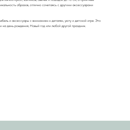
икальность образов, отлично сочетаясь с другими аксессуарами
бель и аксессуары с вниманием к деталям, уюту и детской игре. Это
и на день рождения, Новый год или любой другой праздник.